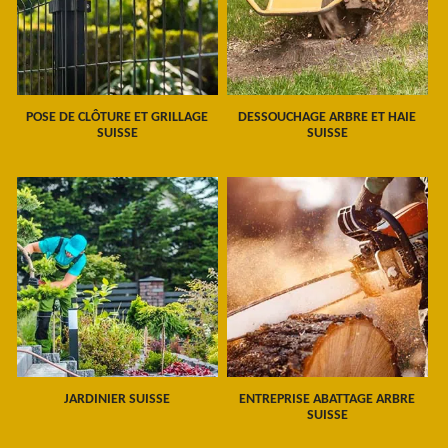
POSE DE CLÔTURE ET GRILLAGE
DESSOUCHAGE ARBRE ET HAIE
SUISSE
SUISSE
JARDINIER SUISSE
ENTREPRISE ABATTAGE ARBRE
SUISSE