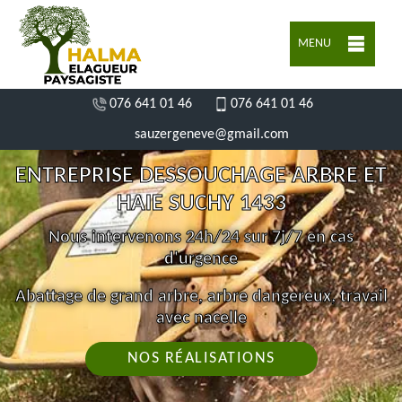
MENU
076 641 01 46
076 641 01 46
sauzergeneve@gmail.com
ENTREPRISE DESSOUCHAGE ARBRE ET
HAIE SUCHY 1433
Nous intervenons 24h/24 sur 7j/7 en cas
d'urgence
Abattage de grand arbre, arbre dangereux, travail
avec nacelle
NOS RÉALISATIONS