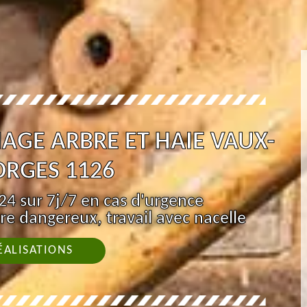
AGE ARBRE ET HAIE VAUX-
RGES 1126
4 sur 7j/7 en cas d'urgence
re dangereux, travail avec nacelle
ÉALISATIONS