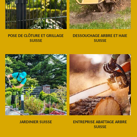
POSE DE CLÔTURE ET GRILLAGE
DESSOUCHAGE ARBRE ET HAIE
SUISSE
SUISSE
JARDINIER SUISSE
ENTREPRISE ABATTAGE ARBRE
SUISSE