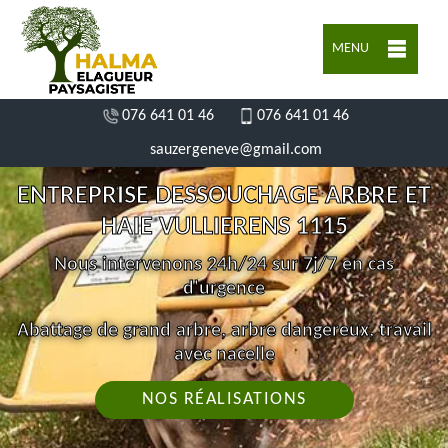
MENU
076 641 01 46
076 641 01 46
sauzergeneve@gmail.com
ENTREPRISE DESSOUCHAGE ARBRE ET
HAIE VULLIERENS 1115
Nous intervenons 24h/24 sur 7j/7 en cas
d'urgence
Abattage de grand arbre, arbre dangereux, travail
avec nacelle
NOS RÉALISATIONS