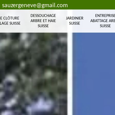
sauzergeneve@gmail.com
DESSOUCHAGE
ENTREPRIS
DE CLÔTURE
JARDINIER
ARBRE ET HAIE
ABATTAGE AR
LAGE SUISSE
SUISSE
SUISSE
SUISSE