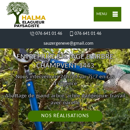
MENU
076 641 01 46
076 641 01 46
sauzergeneve@gmail.com
ENTREPRISE ÉTÊTAGE D'ARBRE
CHAMPVENT 1443
Nous intervenons 24h/24 sur 7j/7 en cas
d'urgence
Abattage de grand arbre, arbre dangereux, travail
avec nacelle
NOS RÉALISATIONS