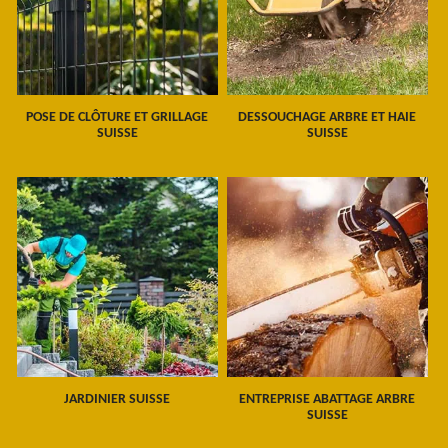
POSE DE CLÔTURE ET GRILLAGE
DESSOUCHAGE ARBRE ET HAIE
SUISSE
SUISSE
JARDINIER SUISSE
ENTREPRISE ABATTAGE ARBRE
SUISSE