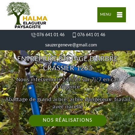
MENU
076 641 01 46
076 641 01 46
sauzergeneve@gmail.com
ENTREPRISE ÉTÊTAGE D'ARBRE
CRASSIER 1263
Nous intervenons 24h/24 sur 7j/7 en cas
d'urgence
Abattage de grand arbre, arbre dangereux, travail
avec nacelle
NOS RÉALISATIONS