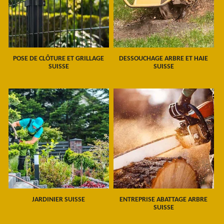
POSE DE CLÔTURE ET GRILLAGE
DESSOUCHAGE ARBRE ET HAIE
SUISSE
SUISSE
JARDINIER SUISSE
ENTREPRISE ABATTAGE ARBRE
SUISSE