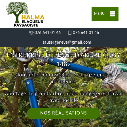
MENU
076 641 01 46
076 641 01 46
sauzergeneve@gmail.com
ENTREPRISE ÉTÊTAGE D'ARBRE CUGY
1482
Nous intervenons 24h/24 sur 7j/7 en cas
d'urgence
Abattage de grand arbre, arbre dangereux, travail
avec nacelle
NOS RÉALISATIONS