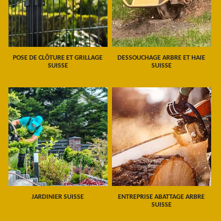
POSE DE CLÔTURE ET GRILLAGE
DESSOUCHAGE ARBRE ET HAIE
SUISSE
SUISSE
JARDINIER SUISSE
ENTREPRISE ABATTAGE ARBRE
SUISSE