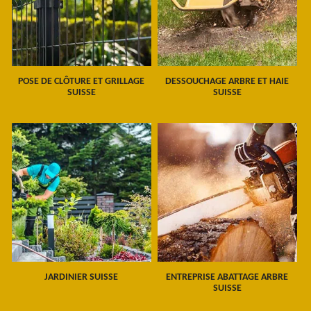
POSE DE CLÔTURE ET GRILLAGE
DESSOUCHAGE ARBRE ET HAIE
SUISSE
SUISSE
JARDINIER SUISSE
ENTREPRISE ABATTAGE ARBRE
SUISSE