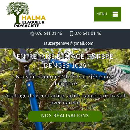
MENU
076 641 01 46
076 641 01 46
sauzergeneve@gmail.com
ENTREPRISE ÉTÊTAGE D'ARBRE
DENGES 1026
Nous intervenons 24h/24 sur 7j/7 en cas
d'urgence
Abattage de grand arbre, arbre dangereux, travail
avec nacelle
NOS RÉALISATIONS