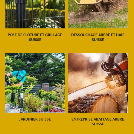
POSE DE CLÔTURE ET GRILLAGE
DESSOUCHAGE ARBRE ET HAIE
SUISSE
SUISSE
JARDINIER SUISSE
ENTREPRISE ABATTAGE ARBRE
SUISSE