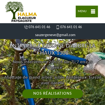
MENU
076 641 01 46
076 641 01 46
sauzergeneve@gmail.com
ENTREPRISE ÉTÊTAGE D'ARBRE LA
CHAUX 1308
Nous intervenons 24h/24 sur 7j/7 en cas
d'urgence
Abattage de grand arbre, arbre dangereux, travail
avec nacelle
NOS RÉALISATIONS