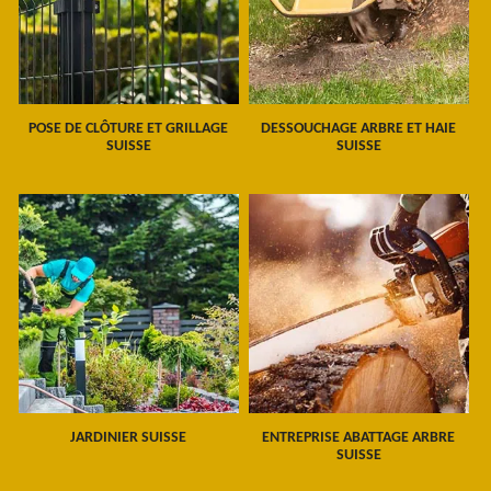
POSE DE CLÔTURE ET GRILLAGE
DESSOUCHAGE ARBRE ET HAIE
SUISSE
SUISSE
JARDINIER SUISSE
ENTREPRISE ABATTAGE ARBRE
SUISSE