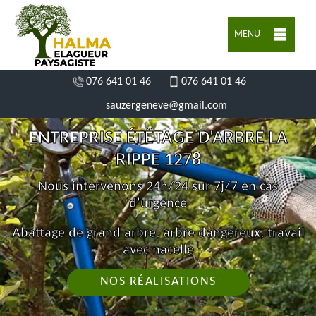
MENU
076 641 01 46
076 641 01 46
sauzergeneve@gmail.com
ENTREPRISE ÉTÊTAGE D'ARBRE LA
RIPPE 1278
Nous intervenons 24h/24 sur 7j/7 en cas
d'urgence
Abattage de grand arbre, arbre dangereux, travail
avec nacelle
NOS RÉALISATIONS