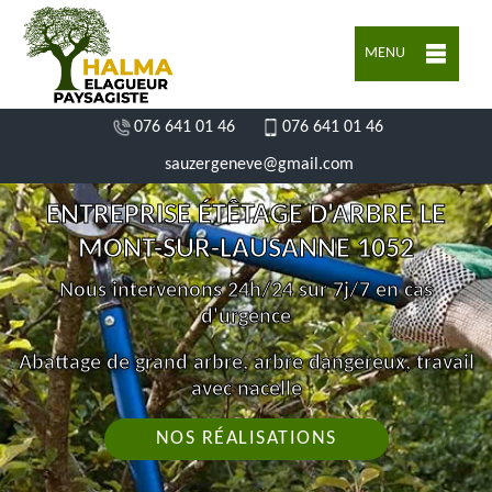
MENU
076 641 01 46
076 641 01 46
sauzergeneve@gmail.com
ENTREPRISE ÉTÊTAGE D'ARBRE LE
MONT-SUR-LAUSANNE 1052
Nous intervenons 24h/24 sur 7j/7 en cas
d'urgence
Abattage de grand arbre, arbre dangereux, travail
avec nacelle
NOS RÉALISATIONS