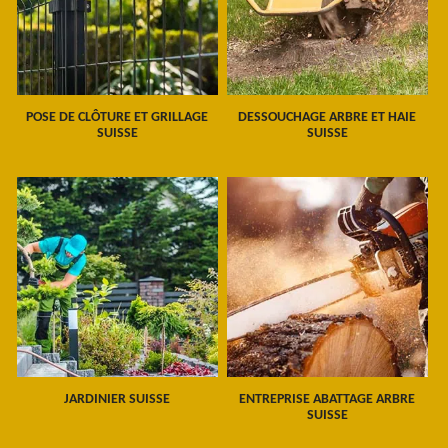
POSE DE CLÔTURE ET GRILLAGE
DESSOUCHAGE ARBRE ET HAIE
SUISSE
SUISSE
JARDINIER SUISSE
ENTREPRISE ABATTAGE ARBRE
SUISSE