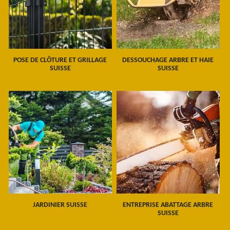
POSE DE CLÔTURE ET GRILLAGE
DESSOUCHAGE ARBRE ET HAIE
SUISSE
SUISSE
JARDINIER SUISSE
ENTREPRISE ABATTAGE ARBRE
SUISSE