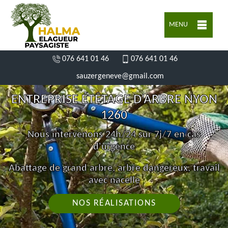
MENU
076 641 01 46
076 641 01 46
sauzergeneve@gmail.com
ENTREPRISE ÉTÊTAGE D'ARBRE NYON
1260
Nous intervenons 24h/24 sur 7j/7 en cas
d'urgence
Abattage de grand arbre, arbre dangereux, travail
avec nacelle
NOS RÉALISATIONS