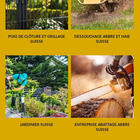
POSE DE CLÔTURE ET GRILLAGE
DESSOUCHAGE ARBRE ET HAIE
SUISSE
SUISSE
JARDINIER SUISSE
ENTREPRISE ABATTAGE ARBRE
SUISSE