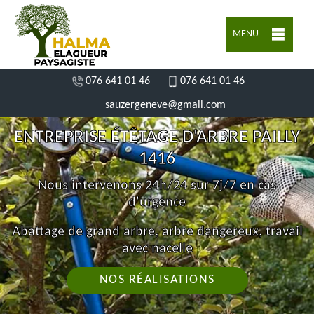
MENU
076 641 01 46
076 641 01 46
sauzergeneve@gmail.com
ENTREPRISE ÉTÊTAGE D'ARBRE PAILLY
1416
Nous intervenons 24h/24 sur 7j/7 en cas
d'urgence
Abattage de grand arbre, arbre dangereux, travail
avec nacelle
NOS RÉALISATIONS