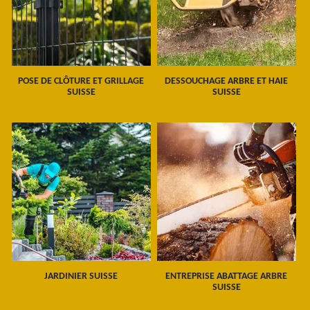
POSE DE CLÔTURE ET GRILLAGE
DESSOUCHAGE ARBRE ET HAIE
SUISSE
SUISSE
JARDINIER SUISSE
ENTREPRISE ABATTAGE ARBRE
SUISSE