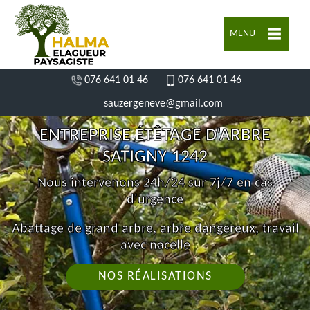
MENU
076 641 01 46
076 641 01 46
sauzergeneve@gmail.com
ENTREPRISE ÉTÊTAGE D'ARBRE
SATIGNY 1242
Nous intervenons 24h/24 sur 7j/7 en cas
d'urgence
Abattage de grand arbre, arbre dangereux, travail
avec nacelle
NOS RÉALISATIONS