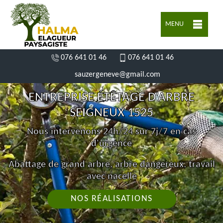
MENU
076 641 01 46
076 641 01 46
sauzergeneve@gmail.com
ENTREPRISE ÉTÊTAGE D'ARBRE
SEIGNEUX 1525
Nous intervenons 24h/24 sur 7j/7 en cas
d'urgence
Abattage de grand arbre, arbre dangereux, travail
avec nacelle
NOS RÉALISATIONS