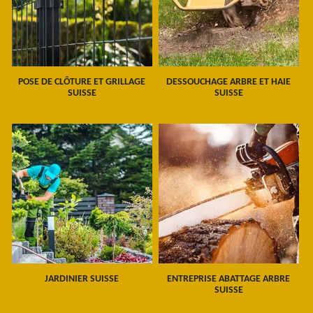
POSE DE CLÔTURE ET GRILLAGE
DESSOUCHAGE ARBRE ET HAIE
SUISSE
SUISSE
JARDINIER SUISSE
ENTREPRISE ABATTAGE ARBRE
SUISSE