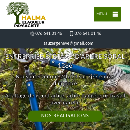
MENU
076 641 01 46
076 641 01 46
sauzergeneve@gmail.com
ENTREPRISE ÉTÊTAGE D'ARBRE SORAL
1286
Nous intervenons 24h/24 sur 7j/7 en cas
d'urgence
Abattage de grand arbre, arbre dangereux, travail
avec nacelle
NOS RÉALISATIONS