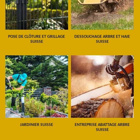
POSE DE CLÔTURE ET GRILLAGE
DESSOUCHAGE ARBRE ET HAIE
SUISSE
SUISSE
JARDINIER SUISSE
ENTREPRISE ABATTAGE ARBRE
SUISSE