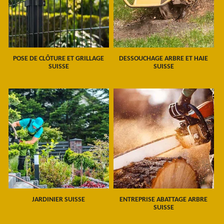
POSE DE CLÔTURE ET GRILLAGE
DESSOUCHAGE ARBRE ET HAIE
SUISSE
SUISSE
JARDINIER SUISSE
ENTREPRISE ABATTAGE ARBRE
SUISSE