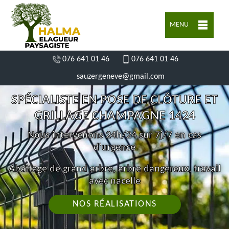
MENU
076 641 01 46
076 641 01 46
sauzergeneve@gmail.com
SPÉCIALISTE EN POSE DE CLÔTURE ET
GRILLAGE CHAMPAGNE 1424
Nous intervenons 24h/24 sur 7j/7 en cas
d'urgence
Abattage de grand arbre, arbre dangereux, travail
avec nacelle
NOS RÉALISATIONS