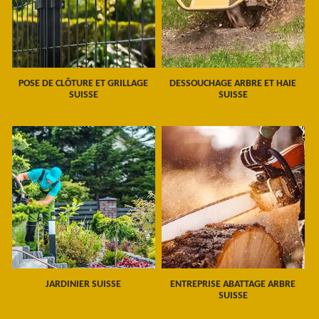
POSE DE CLÔTURE ET GRILLAGE
DESSOUCHAGE ARBRE ET HAIE
SUISSE
SUISSE
JARDINIER SUISSE
ENTREPRISE ABATTAGE ARBRE
SUISSE