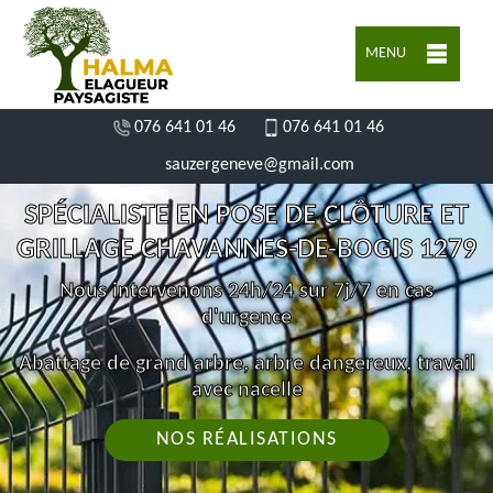
MENU
076 641 01 46
076 641 01 46
sauzergeneve@gmail.com
SPÉCIALISTE EN POSE DE CLÔTURE ET
GRILLAGE CHAVANNES-DE-BOGIS 1279
Nous intervenons 24h/24 sur 7j/7 en cas
d'urgence
Abattage de grand arbre, arbre dangereux, travail
avec nacelle
NOS RÉALISATIONS