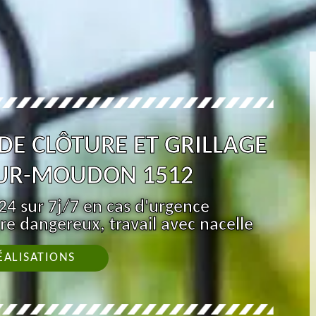
 DE CLÔTURE ET GRILLAGE
UR-MOUDON 1512
4 sur 7j/7 en cas d'urgence
re dangereux, travail avec nacelle
ÉALISATIONS