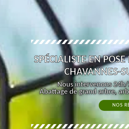
SPÉCIALISTE EN POSE
CHAVANNES-S
Nous intervenons 24h/2
Abattage de grand arbre, arb
NOS R