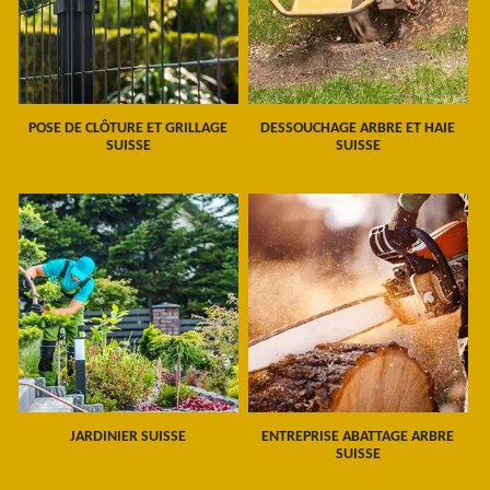
POSE DE CLÔTURE ET GRILLAGE
DESSOUCHAGE ARBRE ET HAIE
SUISSE
SUISSE
JARDINIER SUISSE
ENTREPRISE ABATTAGE ARBRE
SUISSE