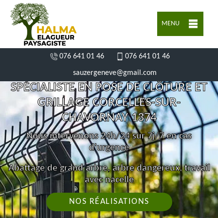
MENU
076 641 01 46
076 641 01 46
sauzergeneve@gmail.com
SPÉCIALISTE EN POSE DE CLÔTURE ET
GRILLAGE CORCELLES-SUR-
CHAVORNAY 1374
Nous intervenons 24h/24 sur 7j/7 en cas
d'urgence
Abattage de grand arbre, arbre dangereux, travail
avec nacelle
NOS RÉALISATIONS