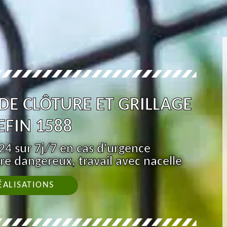
 DE CLÔTURE ET GRILLAGE
FIN 1588
4 sur 7j/7 en cas d'urgence
re dangereux, travail avec nacelle
ÉALISATIONS