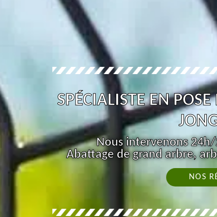
SPÉCIALISTE EN POSE
JONG
Nous intervenons 24h/2
Abattage de grand arbre, arb
NOS R