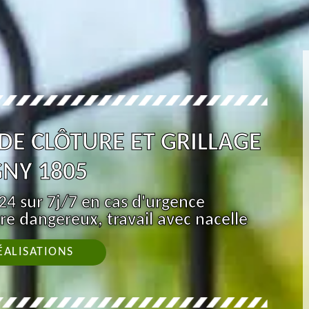
 DE CLÔTURE ET GRILLAGE
NY 1805
4 sur 7j/7 en cas d'urgence
re dangereux, travail avec nacelle
ÉALISATIONS