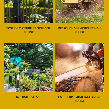
POSE DE CLÔTURE ET GRILLAGE
DESSOUCHAGE ARBRE ET HAIE
SUISSE
SUISSE
JARDINIER SUISSE
ENTREPRISE ABATTAGE ARBRE
SUISSE