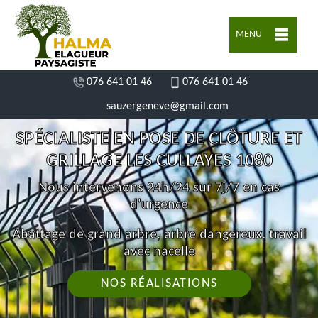
MENU
076 641 01 46
076 641 01 46
sauzergeneve@gmail.com
SPÉCIALISTE EN POSE DE CLÔTURE ET
GRILLAGE LES CULLAYES 1080
Nous intervenons 24h/24 sur 7j/7 en cas
d'urgence
Abattage de grand arbre, arbre dangereux, travail
avec nacelle
NOS RÉALISATIONS