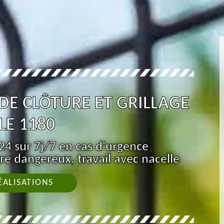
 DE CLÔTURE ET GRILLAGE
LE 1180
4 sur 7j/7 en cas d'urgence
re dangereux, travail avec nacelle
ÉALISATIONS