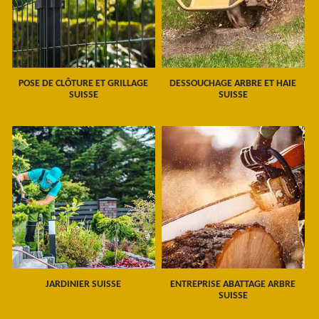
POSE DE CLÔTURE ET GRILLAGE
DESSOUCHAGE ARBRE ET HAIE
SUISSE
SUISSE
JARDINIER SUISSE
ENTREPRISE ABATTAGE ARBRE
SUISSE