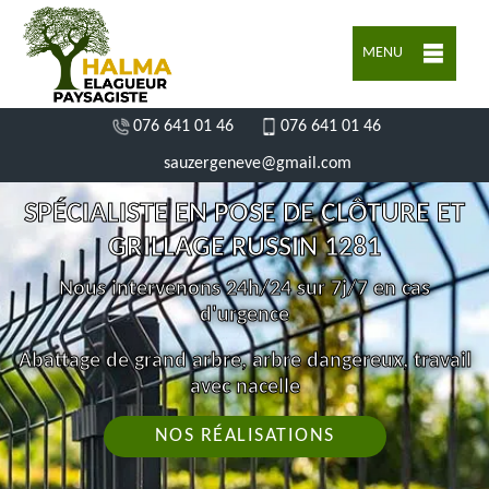
MENU
076 641 01 46
076 641 01 46
sauzergeneve@gmail.com
SPÉCIALISTE EN POSE DE CLÔTURE ET
GRILLAGE RUSSIN 1281
Nous intervenons 24h/24 sur 7j/7 en cas
d'urgence
Abattage de grand arbre, arbre dangereux, travail
avec nacelle
NOS RÉALISATIONS