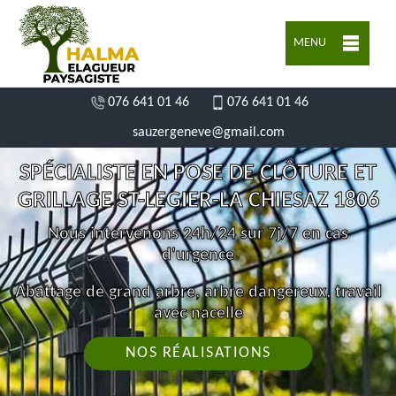
MENU
076 641 01 46
076 641 01 46
sauzergeneve@gmail.com
SPÉCIALISTE EN POSE DE CLÔTURE ET
GRILLAGE ST-LEGIER-LA CHIESAZ 1806
Nous intervenons 24h/24 sur 7j/7 en cas
d'urgence
Abattage de grand arbre, arbre dangereux, travail
avec nacelle
NOS RÉALISATIONS