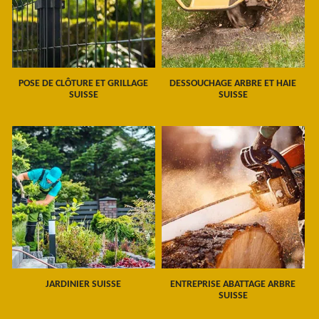
POSE DE CLÔTURE ET GRILLAGE
DESSOUCHAGE ARBRE ET HAIE
SUISSE
SUISSE
JARDINIER SUISSE
ENTREPRISE ABATTAGE ARBRE
SUISSE