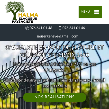
MENU
076 641 01 46
076 641 01 46
sauzergeneve@gmail.com
SPÉCIALISTE EN POSE DE CLÔTURE ET
GRILLAGE STE-CROIX 1450
Nous intervenons 24h/24 sur 7j/7 en cas
d'urgence
Abattage de grand arbre, arbre dangereux, travail
avec nacelle
NOS RÉALISATIONS