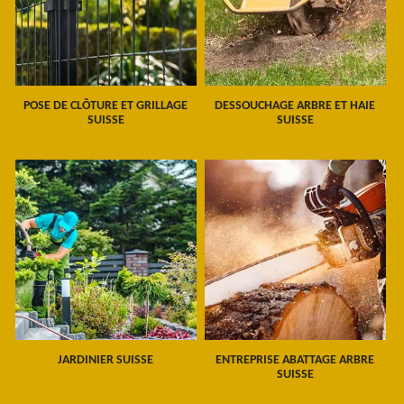
POSE DE CLÔTURE ET GRILLAGE
DESSOUCHAGE ARBRE ET HAIE
SUISSE
SUISSE
JARDINIER SUISSE
ENTREPRISE ABATTAGE ARBRE
SUISSE