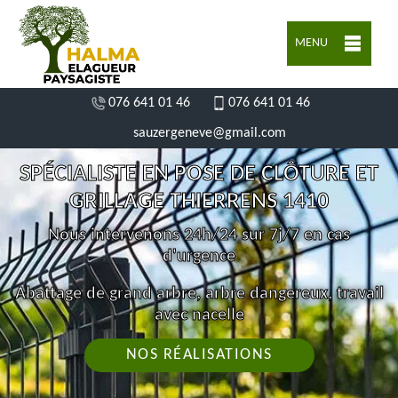
MENU
076 641 01 46
076 641 01 46
sauzergeneve@gmail.com
SPÉCIALISTE EN POSE DE CLÔTURE ET
GRILLAGE THIERRENS 1410
Nous intervenons 24h/24 sur 7j/7 en cas
d'urgence
Abattage de grand arbre, arbre dangereux, travail
avec nacelle
NOS RÉALISATIONS