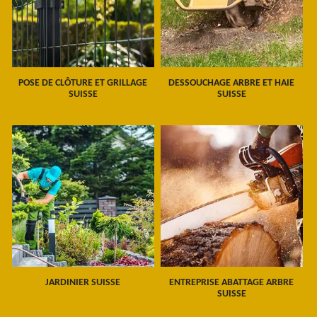
POSE DE CLÔTURE ET GRILLAGE
DESSOUCHAGE ARBRE ET HAIE
SUISSE
SUISSE
JARDINIER SUISSE
ENTREPRISE ABATTAGE ARBRE
SUISSE