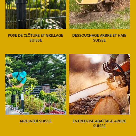
POSE DE CLÔTURE ET GRILLAGE
DESSOUCHAGE ARBRE ET HAIE
SUISSE
SUISSE
JARDINIER SUISSE
ENTREPRISE ABATTAGE ARBRE
SUISSE