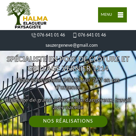
MENU
076 641 01 46
076 641 01 46
sauzergeneve@gmail.com
SPÉCIALISTE EN POSE DE CLÔTURE ET
GRILLAGE VERNIER 1214
Nous intervenons 24h/24 sur 7j/7 en cas
d'urgence
Abattage de grand arbre, arbre dangereux, travail
avec nacelle
NOS RÉALISATIONS