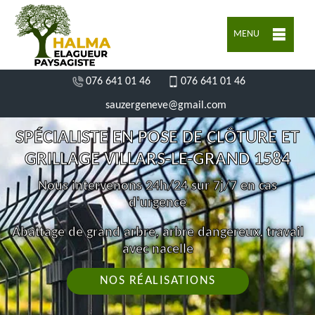
MENU
076 641 01 46
076 641 01 46
sauzergeneve@gmail.com
SPÉCIALISTE EN POSE DE CLÔTURE ET
GRILLAGE VILLARS-LE-GRAND 1584
Nous intervenons 24h/24 sur 7j/7 en cas
d'urgence
Abattage de grand arbre, arbre dangereux, travail
avec nacelle
NOS RÉALISATIONS