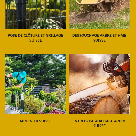
POSE DE CLÔTURE ET GRILLAGE
DESSOUCHAGE ARBRE ET HAIE
SUISSE
SUISSE
JARDINIER SUISSE
ENTREPRISE ABATTAGE ARBRE
SUISSE