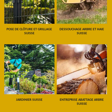
POSE DE CLÔTURE ET GRILLAGE
DESSOUCHAGE ARBRE ET HAIE
SUISSE
SUISSE
JARDINIER SUISSE
ENTREPRISE ABATTAGE ARBRE
SUISSE