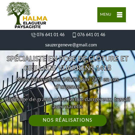
MENU
076 641 01 46
076 641 01 46
sauzergeneve@gmail.com
SPÉCIALISTE EN POSE DE CLÔTURE ET
GRILLAGE VUARRENS 1418
Nous intervenons 24h/24 sur 7j/7 en cas
d'urgence
Abattage de grand arbre, arbre dangereux, travail
avec nacelle
NOS RÉALISATIONS