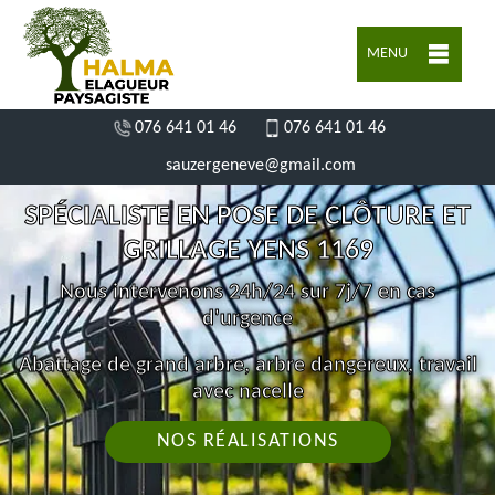
MENU
076 641 01 46
076 641 01 46
sauzergeneve@gmail.com
SPÉCIALISTE EN POSE DE CLÔTURE ET
GRILLAGE YENS 1169
Nous intervenons 24h/24 sur 7j/7 en cas
d'urgence
Abattage de grand arbre, arbre dangereux, travail
avec nacelle
NOS RÉALISATIONS