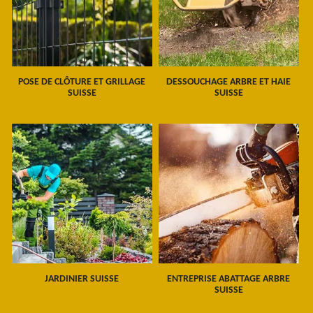
POSE DE CLÔTURE ET GRILLAGE
DESSOUCHAGE ARBRE ET HAIE
SUISSE
SUISSE
JARDINIER SUISSE
ENTREPRISE ABATTAGE ARBRE
SUISSE