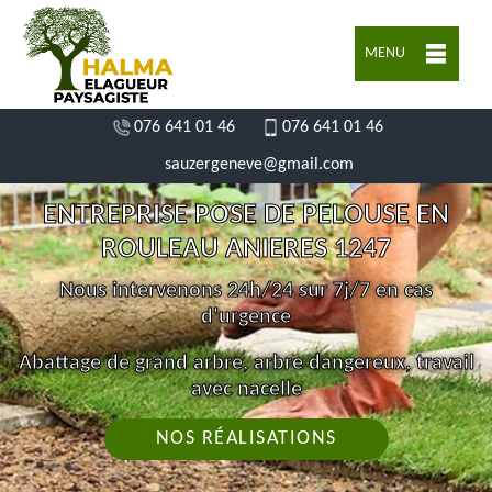
MENU
076 641 01 46
076 641 01 46
sauzergeneve@gmail.com
ENTREPRISE POSE DE PELOUSE EN
ROULEAU ANIERES 1247
Nous intervenons 24h/24 sur 7j/7 en cas
d'urgence
Abattage de grand arbre, arbre dangereux, travail
avec nacelle
NOS RÉALISATIONS