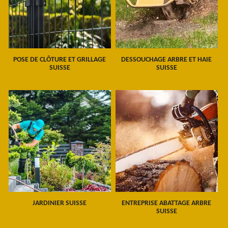
POSE DE CLÔTURE ET GRILLAGE
DESSOUCHAGE ARBRE ET HAIE
SUISSE
SUISSE
JARDINIER SUISSE
ENTREPRISE ABATTAGE ARBRE
SUISSE