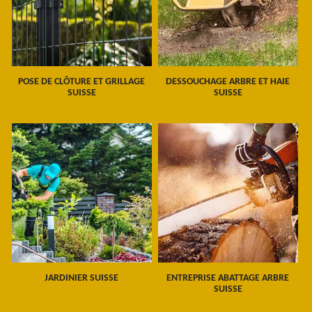
POSE DE CLÔTURE ET GRILLAGE
DESSOUCHAGE ARBRE ET HAIE
SUISSE
SUISSE
JARDINIER SUISSE
ENTREPRISE ABATTAGE ARBRE
SUISSE