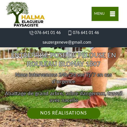
MENU
076 641 01 46
076 641 01 46
sauzergeneve@gmail.com
ENTREPRISE POSE DE PELOUSE EN
ROULEAU BLONAY 1807
Nous intervenons 24h/24 sur 7j/7 en cas
d'urgence
Abattage de grand arbre, arbre dangereux, travail
avec nacelle
NOS RÉALISATIONS