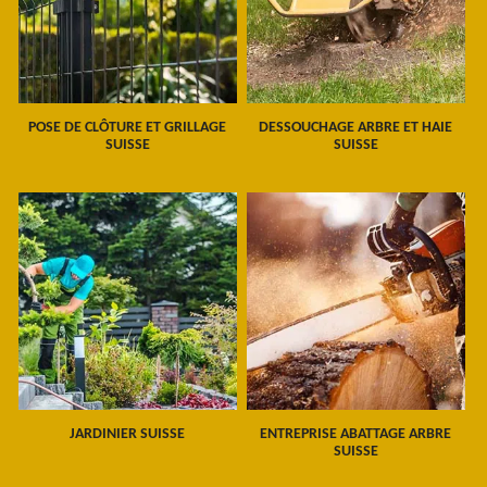
POSE DE CLÔTURE ET GRILLAGE
DESSOUCHAGE ARBRE ET HAIE
SUISSE
SUISSE
JARDINIER SUISSE
ENTREPRISE ABATTAGE ARBRE
SUISSE