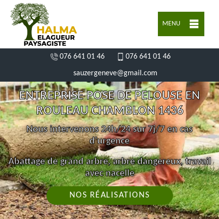
MENU
076 641 01 46
076 641 01 46
sauzergeneve@gmail.com
ENTREPRISE POSE DE PELOUSE EN
ROULEAU CHAMBLON 1436
Nous intervenons 24h/24 sur 7j/7 en cas
d'urgence
Abattage de grand arbre, arbre dangereux, travail
avec nacelle
NOS RÉALISATIONS