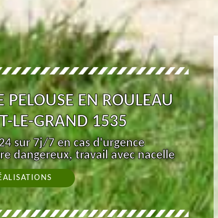
E PELOUSE EN ROULEAU
-LE-GRAND 1535
4 sur 7j/7 en cas d'urgence
re dangereux, travail avec nacelle
ÉALISATIONS