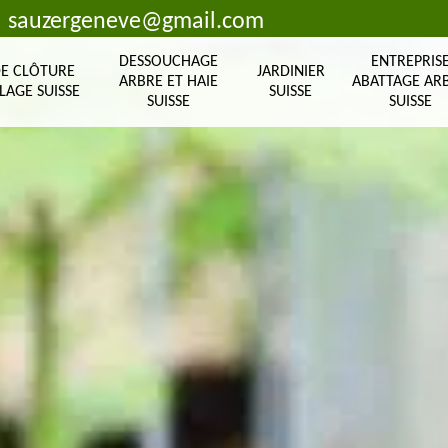
sauzergeneve@gmail.com
DESSOUCHAGE
ENTREPRIS
DE CLÔTURE
JARDINIER
ARBRE ET HAIE
ABATTAGE AR
LAGE SUISSE
SUISSE
SUISSE
SUISSE