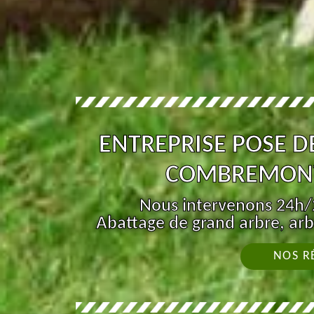
ENTREPRISE POSE D
COMBREMONT
Nous intervenons 24h/2
Abattage de grand arbre, arb
NOS R