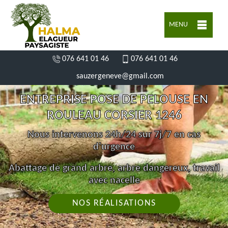
MENU
076 641 01 46
076 641 01 46
sauzergeneve@gmail.com
ENTREPRISE POSE DE PELOUSE EN
ROULEAU CORSIER 1246
Nous intervenons 24h/24 sur 7j/7 en cas
d'urgence
Abattage de grand arbre, arbre dangereux, travail
avec nacelle
NOS RÉALISATIONS