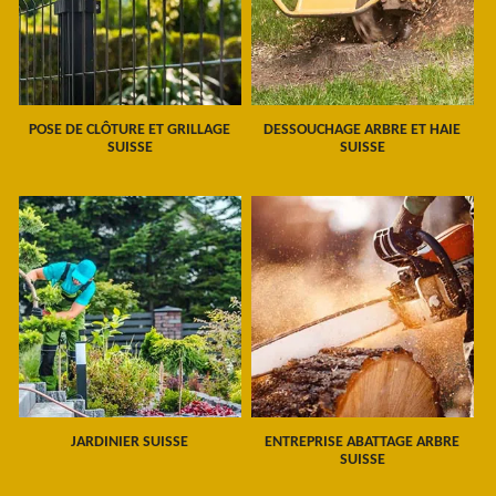
POSE DE CLÔTURE ET GRILLAGE
DESSOUCHAGE ARBRE ET HAIE
SUISSE
SUISSE
JARDINIER SUISSE
ENTREPRISE ABATTAGE ARBRE
SUISSE