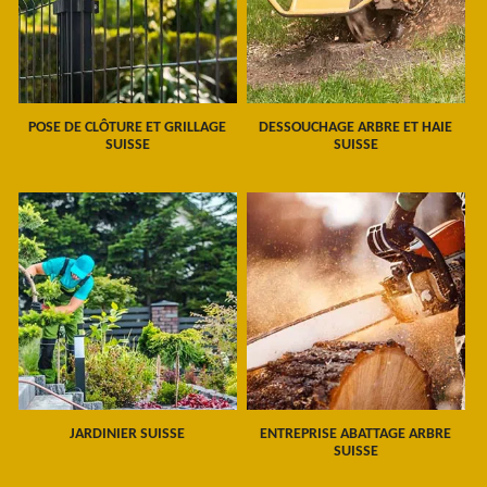
POSE DE CLÔTURE ET GRILLAGE
DESSOUCHAGE ARBRE ET HAIE
SUISSE
SUISSE
JARDINIER SUISSE
ENTREPRISE ABATTAGE ARBRE
SUISSE