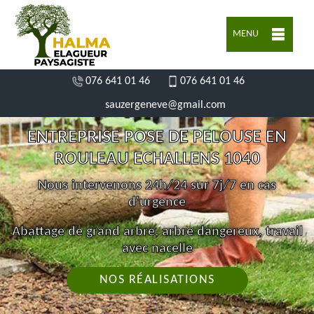
MENU
076 641 01 46
076 641 01 46
sauzergeneve@gmail.com
ENTREPRISE POSE DE PELOUSE EN
ROULEAU ECHALLENS 1040
Nous intervenons 24h/24 sur 7j/7 en cas
d'urgence
Abattage de grand arbre, arbre dangereux, travail
avec nacelle
NOS RÉALISATIONS