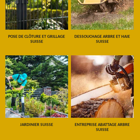
POSE DE CLÔTURE ET GRILLAGE
DESSOUCHAGE ARBRE ET HAIE
SUISSE
SUISSE
JARDINIER SUISSE
ENTREPRISE ABATTAGE ARBRE
SUISSE