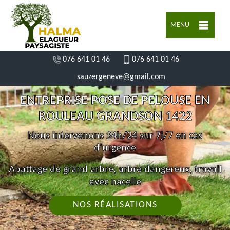
MENU
076 641 01 46
076 641 01 46
sauzergeneve@gmail.com
ENTREPRISE POSE DE PELOUSE EN
ROULEAU GRANDSON 1422
Nous intervenons 24h/24 sur 7j/7 en cas
d'urgence
Abattage de grand arbre, arbre dangereux, travail
avec nacelle
NOS RÉALISATIONS