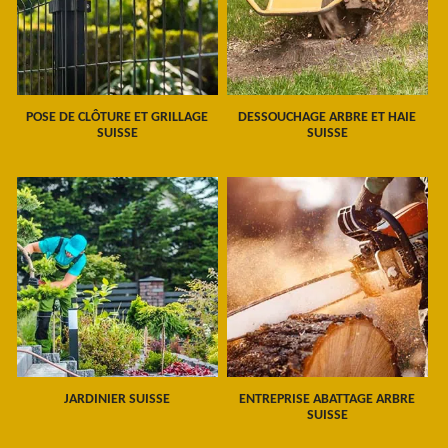
POSE DE CLÔTURE ET GRILLAGE
DESSOUCHAGE ARBRE ET HAIE
SUISSE
SUISSE
JARDINIER SUISSE
ENTREPRISE ABATTAGE ARBRE
SUISSE