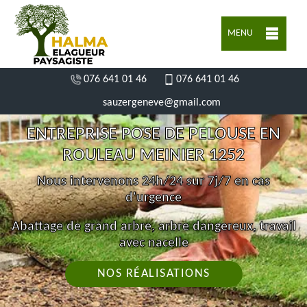
MENU
076 641 01 46
076 641 01 46
sauzergeneve@gmail.com
ENTREPRISE POSE DE PELOUSE EN
ROULEAU MEINIER 1252
Nous intervenons 24h/24 sur 7j/7 en cas
d'urgence
Abattage de grand arbre, arbre dangereux, travail
avec nacelle
NOS RÉALISATIONS