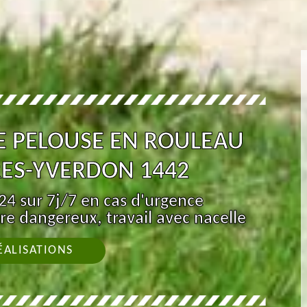
E PELOUSE EN ROULEAU
ES-YVERDON 1442
4 sur 7j/7 en cas d'urgence
re dangereux, travail avec nacelle
ÉALISATIONS