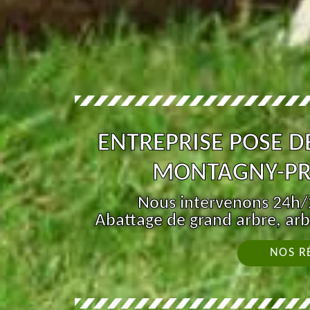
ENTREPRISE POSE D
MONTAGNY-PR
Nous intervenons 24h/2
Abattage de grand arbre, arb
NOS R