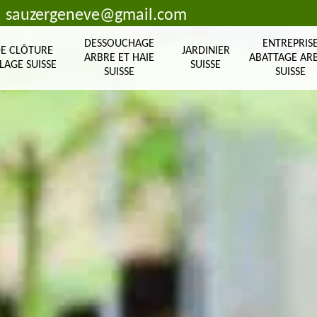
sauzergeneve@gmail.com
DESSOUCHAGE
ENTREPRIS
DE CLÔTURE
JARDINIER
ARBRE ET HAIE
ABATTAGE AR
LAGE SUISSE
SUISSE
SUISSE
SUISSE