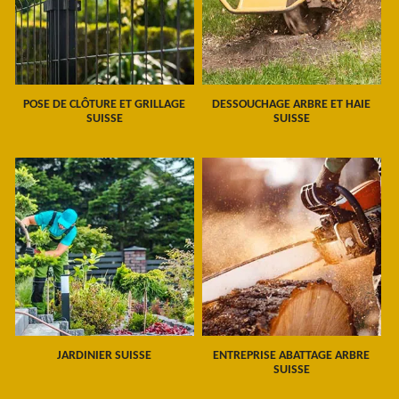
POSE DE CLÔTURE ET GRILLAGE
DESSOUCHAGE ARBRE ET HAIE
SUISSE
SUISSE
JARDINIER SUISSE
ENTREPRISE ABATTAGE ARBRE
SUISSE