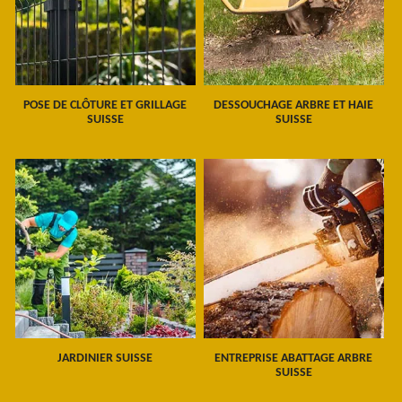
POSE DE CLÔTURE ET GRILLAGE
DESSOUCHAGE ARBRE ET HAIE
SUISSE
SUISSE
JARDINIER SUISSE
ENTREPRISE ABATTAGE ARBRE
SUISSE