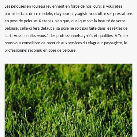
Les pelouses en rouleau reviennent en force de nos jours, si vous êtes
parmi les fans de ce modèle, elagueur paysagiste vous offre ses prestations
en pose de pelouse. Retenez bien que, quel que soit la beauté de votre
pelouse, celle-ci fera défaut si sa pose ne soit pas faite dans les règles de
l'art. Aussi, confiez-vous à des professionnels agréés et qualifiés. A Trelex,
nous vous conseillons de recourir aux services du elagueur paysagiste, le
professionnel reconnu en pose de pelouse.