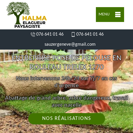
MENU
076 641 01 46
076 641 01 46
sauzergeneve@gmail.com
ENTREPRISE POSE DE PELOUSE EN
ROULEAU TRELEX 1270
Nous intervenons 24h/24 sur 7j/7 en cas
d'urgence
Abattage de grand arbre, arbre dangereux, travail
avec nacelle
NOS RÉALISATIONS