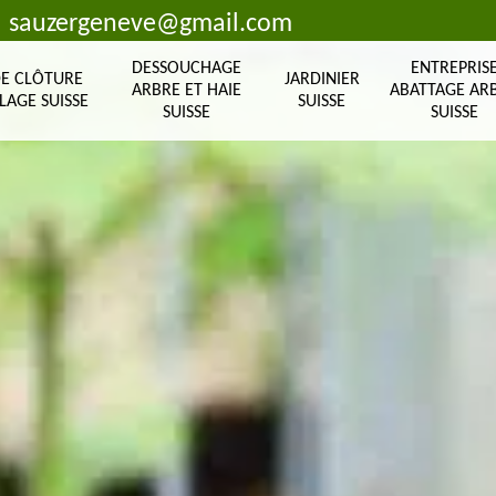
sauzergeneve@gmail.com
DESSOUCHAGE
ENTREPRIS
DE CLÔTURE
JARDINIER
ARBRE ET HAIE
ABATTAGE AR
LAGE SUISSE
SUISSE
SUISSE
SUISSE