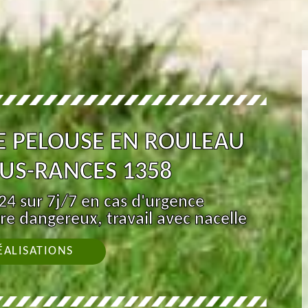
E PELOUSE EN ROULEAU
US-RANCES 1358
4 sur 7j/7 en cas d'urgence
re dangereux, travail avec nacelle
ÉALISATIONS