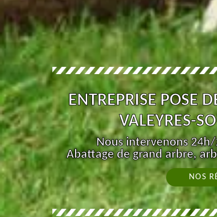
ENTREPRISE POSE D
VALEYRES-SO
Nous intervenons 24h/2
Abattage de grand arbre, arb
NOS R