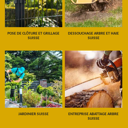
POSE DE CLÔTURE ET GRILLAGE
DESSOUCHAGE ARBRE ET HAIE
SUISSE
SUISSE
JARDINIER SUISSE
ENTREPRISE ABATTAGE ARBRE
SUISSE