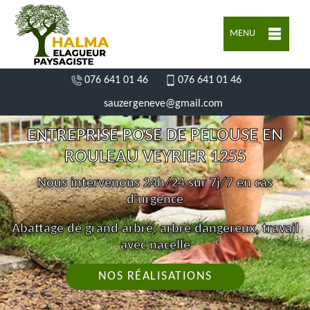
MENU
076 641 01 46
076 641 01 46
sauzergeneve@gmail.com
ENTREPRISE POSE DE PELOUSE EN
ROULEAU VEYRIER 1255
Nous intervenons 24h/24 sur 7j/7 en cas
d'urgence
Abattage de grand arbre, arbre dangereux, travail
avec nacelle
NOS RÉALISATIONS