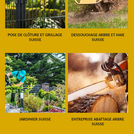
POSE DE CLÔTURE ET GRILLAGE
DESSOUCHAGE ARBRE ET HAIE
SUISSE
SUISSE
JARDINIER SUISSE
ENTREPRISE ABATTAGE ARBRE
SUISSE