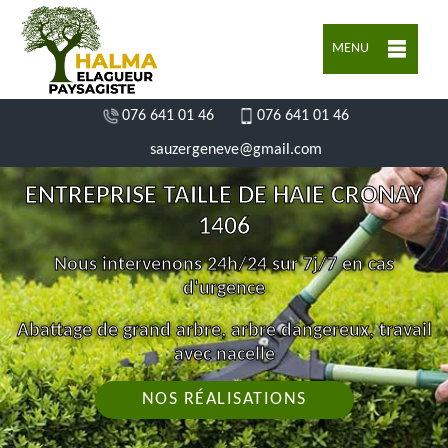
MENU
076 641 01 46
076 641 01 46
sauzergeneve@gmail.com
ENTREPRISE TAILLE DE HAIE CRONAY
1406
Nous intervenons 24h/24 sur 7j/7 en cas
d'urgence
Abattage de grand arbre, arbre dangereux, travail
avec nacelle
NOS RÉALISATIONS