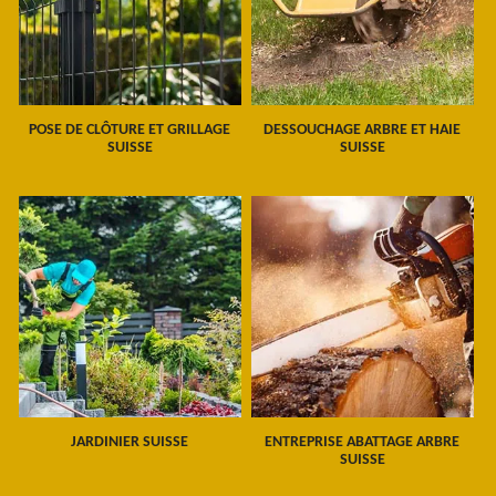
POSE DE CLÔTURE ET GRILLAGE
DESSOUCHAGE ARBRE ET HAIE
SUISSE
SUISSE
JARDINIER SUISSE
ENTREPRISE ABATTAGE ARBRE
SUISSE