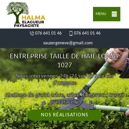
MENU
076 641 01 46
076 641 01 46
sauzergeneve@gmail.com
ENTREPRISE TAILLE DE HAIE LONAY
1027
Nous intervenons 24h/24 sur 7j/7 en cas
d'urgence
Abattage de grand arbre, arbre dangereux, travail
avec nacelle
NOS RÉALISATIONS