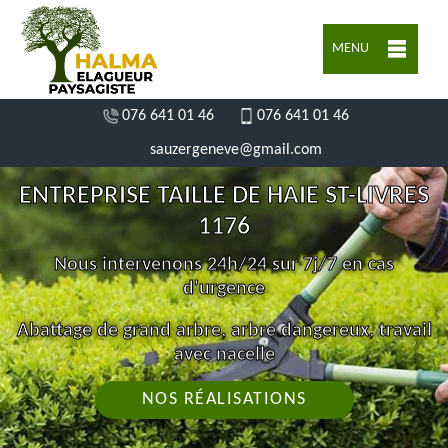
MENU
076 641 01 46
076 641 01 46
sauzergeneve@gmail.com
ENTREPRISE TAILLE DE HAIE ST-LIVRES
1176
Nous intervenons 24h/24 sur 7j/7 en cas
d'urgence
Abattage de grand arbre, arbre dangereux, travail
avec nacelle
NOS RÉALISATIONS