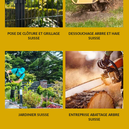
POSE DE CLÔTURE ET GRILLAGE
DESSOUCHAGE ARBRE ET HAIE
SUISSE
SUISSE
JARDINIER SUISSE
ENTREPRISE ABATTAGE ARBRE
SUISSE