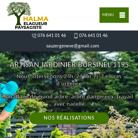
MENU
076 641 01 46
076 641 01 46
sauzergeneve@gmail.com
ARTISAN JARDINIER BURSINEL 1195
Nous intervenons 24h/24 sur 7j/7 en cas
d'urgence
Abattage de grand arbre, arbre dangereux, travail
avec nacelle
NOS RÉALISATIONS