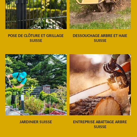
POSE DE CLÔTURE ET GRILLAGE
DESSOUCHAGE ARBRE ET HAIE
SUISSE
SUISSE
JARDINIER SUISSE
ENTREPRISE ABATTAGE ARBRE
SUISSE