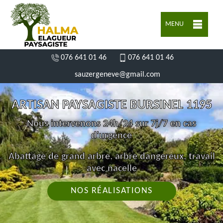
MENU
076 641 01 46
076 641 01 46
sauzergeneve@gmail.com
ARTISAN PAYSAGISTE BURSINEL 1195
Nous intervenons 24h/24 sur 7j/7 en cas
d'urgence
Abattage de grand arbre, arbre dangereux, travail
avec nacelle
NOS RÉALISATIONS