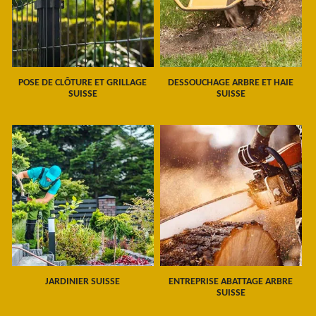
POSE DE CLÔTURE ET GRILLAGE
DESSOUCHAGE ARBRE ET HAIE
SUISSE
SUISSE
JARDINIER SUISSE
ENTREPRISE ABATTAGE ARBRE
SUISSE